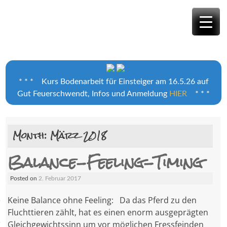
Horsemanship
Training
* * * Kurs Bodenarbeit für Einsteiger am 16.5.26 auf
Gut Feuerschwendt, Infos und Anmeldung
HIER
* * *
Month:
März 2018
Balance-Feeling-Timing
Posted on
2. Februar 2017
Keine Balance ohne Feeling: Da das Pferd zu den
Fluchttieren zählt, hat es einen enorm ausgeprägten
Gleichgewichtssinn um vor möglichen Fressfeinden