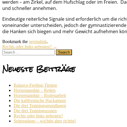
werden – am Zirkel, auf dem Hufschlag oder im Freien. Dad
und schneller annehmen.
Eindeutige reiterliche Signale sind erforderlich um die ri
voneinander unterscheiden, jedoch der gymnastizierende We
die Hanken sich biegen und mehr Gewicht aufnehmen könne
Bookmark the
permalink
.
Post
Rechts oder links gebogen?
→
Search
for:
navigation
Neueste Beiträge
Balance-Feeling-Timing
Horsemanship – Reiten
Horsemanship – Bodenarbeit
Die kalifornische Hackamore
Die drei Trainingsgrundlagen
Die drei Trainingszonen
Rechts oder links gebogen?
Seitengänge – wichtig aber richtig!