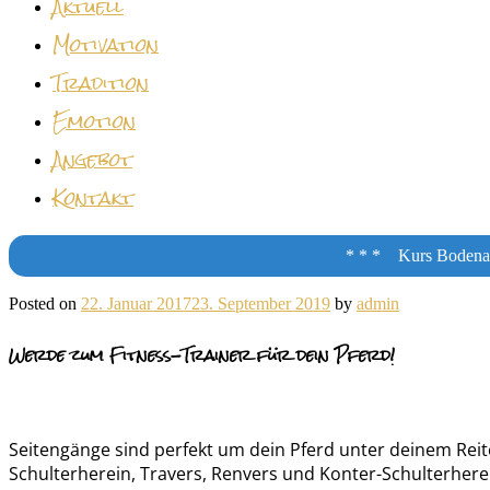
Aktuell
Motivation
Tradition
Emotion
Angebot
Kontakt
* * * Kurs Bodenarb
Posted on
22. Januar 2017
23. September 2019
by
admin
Werde zum Fitness-Trainer für dein Pferd!
Seitengänge sind perfekt um dein Pferd unter deinem Reite
Schulterherein, Travers, Renvers und Konter-Schulterhere