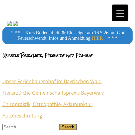
Horsemanship
* * * Kurs Bodenarbeit für Einsteiger am 16.5.26 auf Gut
Feuerschwendt, Infos und Anmeldung
HIER
* * *
Unsere Partner, Freunde und Familie
Training
Unser Ferienbauernhof im Bayrischen Wald
Tierärztliche Gemeinschaftspraxis Bayerwald
Chiropraktik, Osteopathie, Akkupunktur
Autobeschriftung
Search
for: