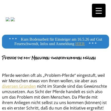
Horsemanship
* * * Kurs Bodenarbeit für Einsteiger am 16.5.26 auf Gut
Feuerschwendt, Infos und Anmeldung
HIER
* * *
Training
Pferde die mit Menschen zurechtkommen müssen
Pferde werden oft als „Problem-Pferde“ eingestuft, weil
wir Menschen etwas von Ihnen wollen, sie aber aus
diversen Gründen
nicht im Stande sind das Gewünschte
umzusetzen. Aus Sicht der Pferde handelt es sich also
um das Problem mit dem Menschen. Da Pferde mit
ihrem Anliegen nicht selbst zu uns kommen (können) ist
es ein erster Schritt, daß du nun die Initiative ergreifst!